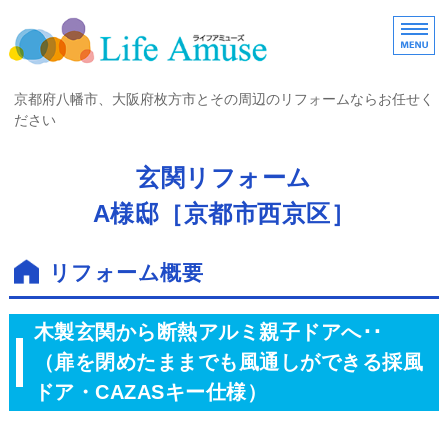
京都府八幡市・大阪府
京都府八幡市、大阪府枚方市とその周辺のリフォームならお任せく
ださい
ホーム
玄関リフォーム
A様邸［京都市西京区］
お客様の声
施工事例一覧
リフォーム概要
会社案内
木製玄関から断熱アルミ親子ドアへ･･
お問い合わせ
（扉を閉めたままでも風通しができる採風
ドア・CAZASキー仕様）